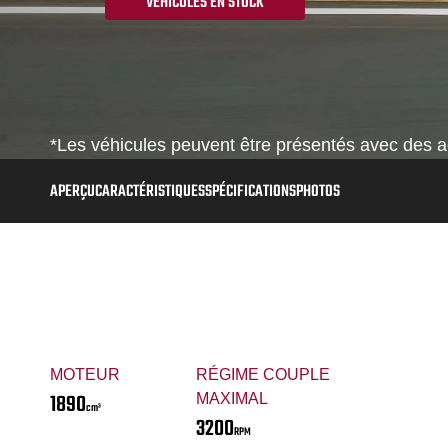
VÉHICULES EN STOCK
*Les véhicules peuvent être présentés avec des ac
APERÇU
CARACTÉRISTIQUES
SPÉCIFICATIONS
PHOTOS
MOTEUR
RÉGIME COUPLE
1890
MAXIMAL
cm³
3200
RPM