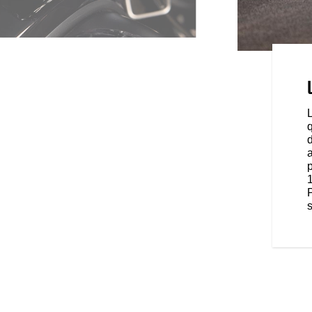
OINTE IMPERCEPTIBLES
prendre à un compteur
rmet à la Sport Chief de
utre ses fonctions de compteur
vous permet de profiter de la
q
onner un mode de conduite, de
d
et de gérer votre musique lancée
onnecté via Bluetooth®.
s