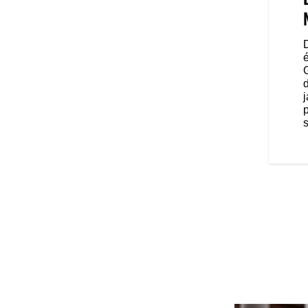
ion, il ne suffit pas seulement
lité. La posture du motard doit
 performances. Ainsi, la selle
 rembourrage plus haut, un angle
D
rés et des commandes centrales,
longtemps en confiance et avec
j