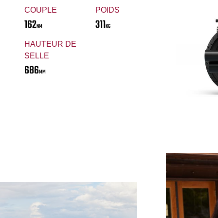
COUPLE
POIDS
162
311
NM
KG
HAUTEUR DE
SELLE
686
MM