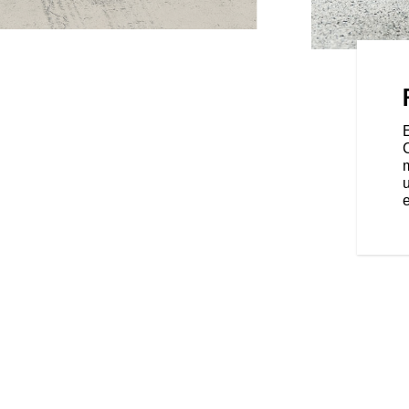
T SCOUT RT
conçue pour être customisée.
ccessoires qui offrent
de confort et de protection selon
 Peu importe le voyage, nous