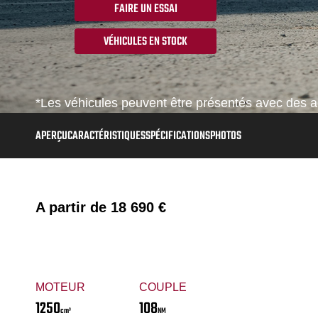
FAIRE UN ESSAI
VÉHICULES EN STOCK
*Les véhicules peuvent être présentés avec des ac
APERÇU
CARACTÉRISTIQUES
SPÉCIFICATIONS
PHOTOS
A partir de
18 690 €
MOTEUR
COUPLE
1250
108
cm³
NM