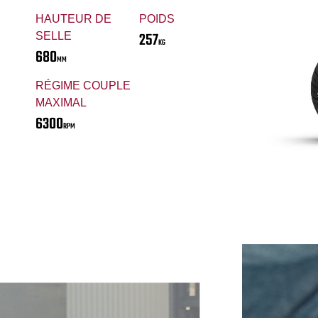
HAUTEUR DE
POIDS
257
SELLE
KG
680
MM
RÉGIME COUPLE
MAXIMAL
6300
RPM