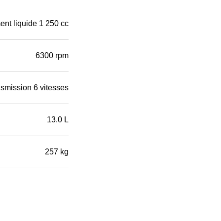
ent liquide 1 250 cc
6300 rpm
smission 6 vitesses
13.0 L
257 kg