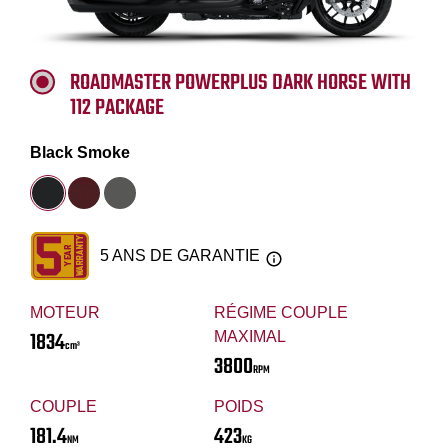
ROADMASTER POWERPLUS DARK HORSE WITH
112 PACKAGE
Black Smoke
5 ANS DE GARANTIE
MOTEUR
RÉGIME COUPLE
1834
MAXIMAL
cm³
3800
RPM
COUPLE
POIDS
181.4
423
NM
KG