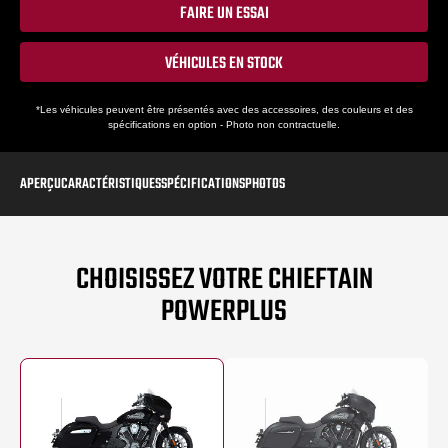
FAIRE UN ESSAI
VÉHICULES EN STOCK
*Les véhicules peuvent être présentés avec des accessoires, des couleurs et des
spécifications en option - Photo non contractuelle.
APERÇU
CARACTÉRISTIQUES
SPÉCIFICATIONS
PHOTOS
CHOISISSEZ VOTRE CHIEFTAIN
POWERPLUS