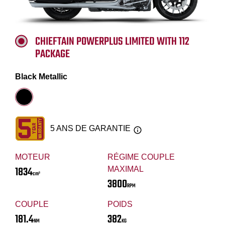
CHIEFTAIN POWERPLUS LIMITED WITH 112
PACKAGE
Black Metallic
5 ANS DE GARANTIE
MOTEUR
RÉGIME COUPLE
1834
MAXIMAL
cm³
3800
RPM
COUPLE
POIDS
181.4
382
NM
KG